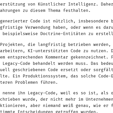
terstützung von Künstlicher Intelligenz. Dahe
fahrungen zu diesem Thema festhalten.
-generierter Code ist nützlich, insbesondere 
ngfristige Verwendung haben, oder wenn es dar
e beispielsweise Doctrine-Entitäten zu erstel
 Projekten, die langfristig betrieben werden,
tarbeitern, KI-unterstützten Code zu nutzen. 
nem entsprechenden Kommentar gekennzeichnet. 
e Legacy-Code behandelt werden muss. Das bede
nuell geschriebenen Code ersetzt oder sorgfäl
llte. Ein Produktionssystem, das solche Code-
äteren Problemen führen.
h nenne ihn Legacy-Code, weil es so ist, als 
schrieben wurde, der nicht mehr im Unternehme
nktionieren, aber niemand weiß genau, wie er 
stimmte Entscheidungen getroffen wurden.