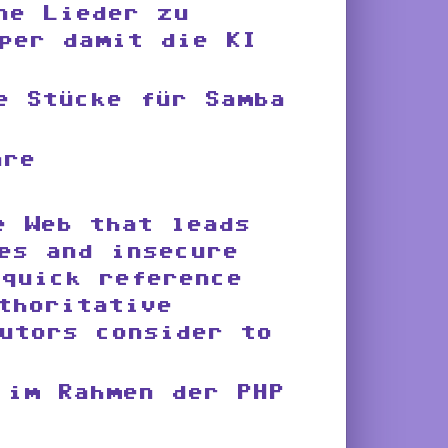
ne Lieder zu
per damit die KI
e Stücke für Samba
are
e Web that leads
es and insecure
quick reference
thoritative
utors consider to
 im Rahmen der PHP