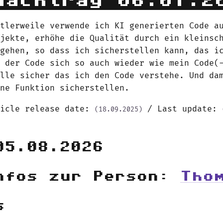
Nachtrag 06.07.2
ttlerweile verwende ich KI generierten Code a
ojekte, erhöhe die Qualität durch ein kleinsc
rgehen, so dass ich sicherstellen kann, das i
d der Code sich so auch wieder wie mein Code(
elle sicher das ich den Code verstehe. Und da
ine Funktion sicherstellen.
ticle release date:
/ Last update:
(18.09.2025)
05.08.2026
nfos zur Person:
Tho
s