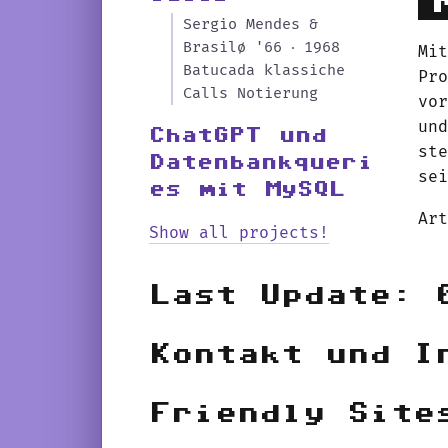
Sergio Mendes &
Brasilø '66 ‧ 1968
Mi
Batucada klassiche
Pr
Calls Notierung
vo
un
ChatGPT und
st
Datenbankqueri
se
es mit MySQL
Ar
Show all projects!
Last Update: 
Kontakt und I
Friendly Site