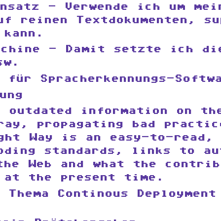
ensatz - Verwende ich um mei
uf reinen Textdokumenten, su
 kann.
achine - Damit setzte ich di
sw.
 für Spracherkennungs-Softw
ung
f outdated information on th
ray, propagating bad practic
ght Way is an easy-to-read, 
oding standards, links to au
the Web and what the contrib
 at the present time.
m Thema Continous Deployment