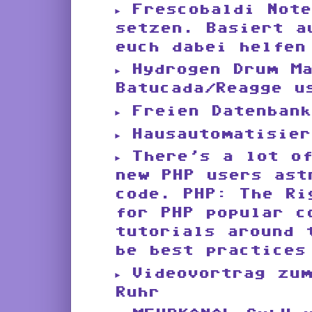
Frescobaldi Not
setzen. Basiert a
euch dabei helfen
Hydrogen Drum M
Batucada/Reagge u
Freien Datenbank
Hausautomatisier
There’s a lot o
new PHP users ast
code. PHP: The Ri
for PHP popular c
tutorials around 
be best practices
Videovortrag zu
Ruhr