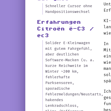
Un
Schneller Cursor ohne
Er
Handpositionswechsel
KI
Erfahrungen
la
Citroën ë-C3 /
wi
ec3
Solider E‑Kleinwagen
In
mit gutem Fahrgefühl,
Mi
aber deutlichen
ei
Software-Macken (u. a.
wi
kurze Reichweite im
ma
Winter ~200 km,
so
fehlerhafte
sp
Parksensoren,
sporadische
Ic
Fehlermeldungen/Neustarts,
ge
hakendes
fu
Lenkradschloss,
be