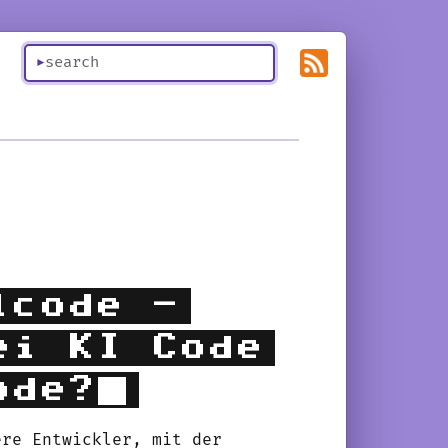
lcode -
ei KI Code
ode?
re Entwickler, mit der