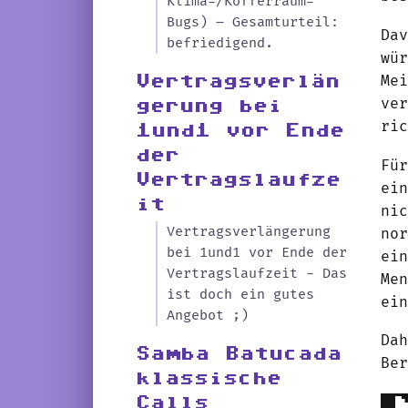
Klima-/Kofferraum-
Bugs) – Gesamturteil:
Da
befriedigend.
wü
Me
Vertragsverlän
ve
gerung bei
ri
1und1 vor Ende
der
Fü
Vertragslaufze
ei
it
ni
Vertragsverlängerung
no
bei 1und1 vor Ende der
ei
Vertragslaufzeit - Das
Me
ist doch ein gutes
ei
Angebot ;)
Da
Samba Batucada
Be
klassische
Calls