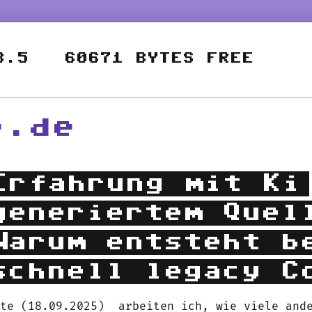
e.de
Erfahrung mit Ki
generiertem Quel
Warum entsteht b
schnell legacy C
ute (18.09.2025) arbeiten ich, wie viele ande