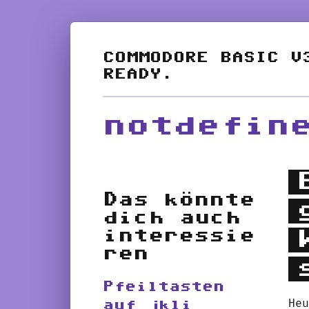
notdefin
Das könnte
dich auch
interessie
ren
Pfeiltasten
He
auf jkli