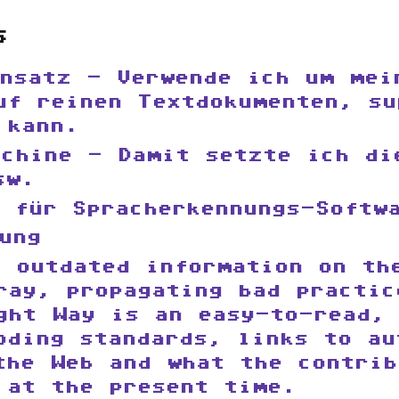
s
ensatz - Verwende ich um mei
uf reinen Textdokumenten, su
 kann.
achine - Damit setzte ich di
sw.
 für Spracherkennungs-Softw
ung
f outdated information on th
ray, propagating bad practic
ght Way is an easy-to-read, 
oding standards, links to au
the Web and what the contrib
 at the present time.