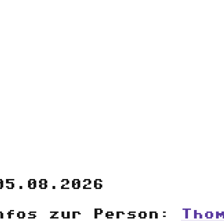
05.08.2026
nfos zur Person:
Tho