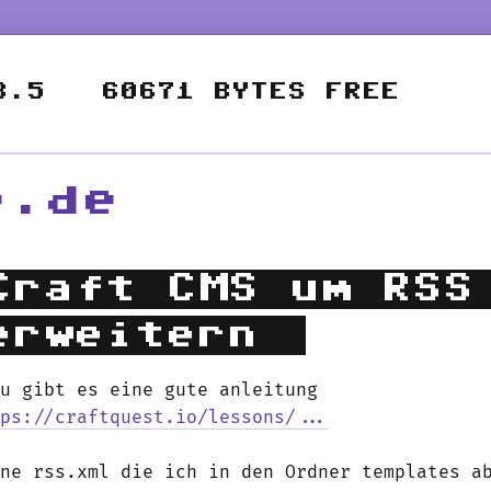
e.de
Craft CMS um RSS
erweitern
zu gibt es eine gute anleitung
tps://craftquest.io/lessons/...
ine rss.xml die ich in den Ordner templates a