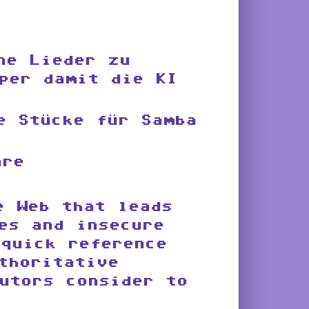
ne Lieder zu
per damit die KI
e Stücke für Samba
are
e Web that leads
es and insecure
quick reference
thoritative
utors consider to