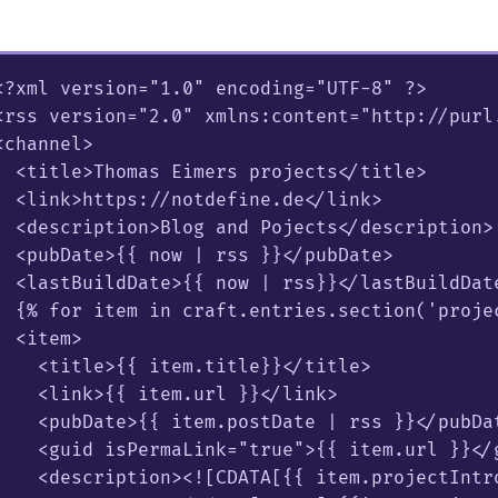
s
<?xml version="1.0" encoding="UTF-8" ?>

<rss version="2.0" xmlns:content="http://purl.
<channel>

  <title>Thomas Eimers projects</title>

  <link>https://notdefine.de</link>

  <description>Blog and Pojects</description>

  <pubDate>{{ now | rss }}</pubDate>

  <lastBuildDate>{{ now | rss}}</lastBuildDate
  {% for item in craft.entries.section('projec
  <item>

    <title>{{ item.title}}</title>

    <link>{{ item.url }}</link>

    <pubDate>{{ item.postDate | rss }}</pubDat
    <guid isPermaLink="true">{{ item.url }}</g
    <description><![CDATA[{{ item.projectIntro