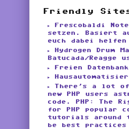
Friendly Site
Frescobaldi Not
setzen. Basiert a
euch dabei helfen
Hydrogen Drum M
Batucada/Reagge u
Freien Datenbank
Hausautomatisier
There’s a lot o
new PHP users ast
code. PHP: The Ri
for PHP popular c
tutorials around 
be best practices