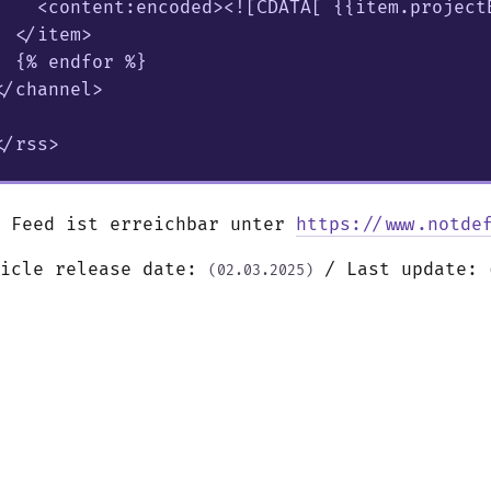
    <content:encoded><![CDATA[ {{item.project
  </item>

  {% endfor %}

</channel>

</rss>
r Feed ist erreichbar unter
https://www.notde
ticle release date:
/ Last update:
(02.03.2025)