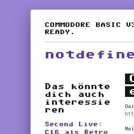
notdefin
Das könnte
dich auch
interessie
Da
ren
ht
Second Live:
Me
C16 als Retro