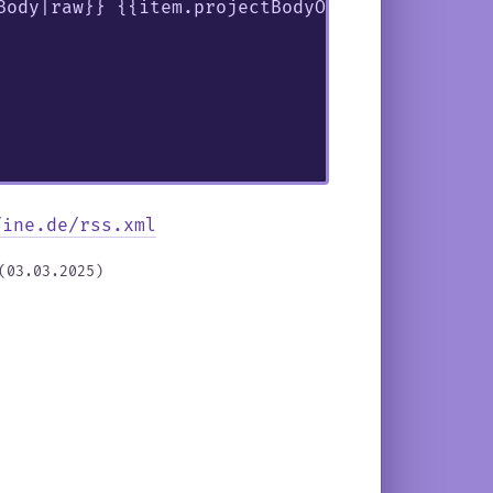
Body|raw}} {{item.projectBodyOld|raw}} ]]></co
fine.de/rss.xml
(03.03.2025)