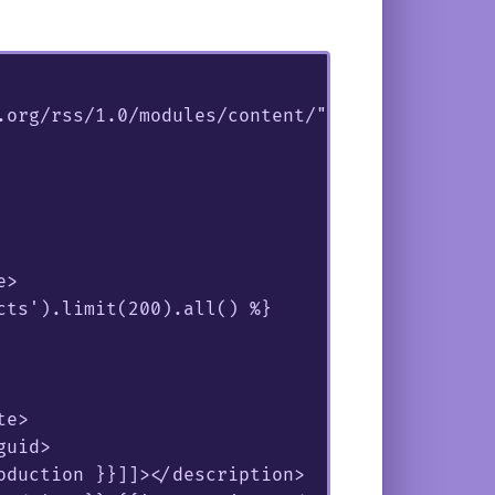
org/rss/1.0/modules/content/">

>

ts').limit(200).all() %}  

e>

uid>

duction }}]]></description>
