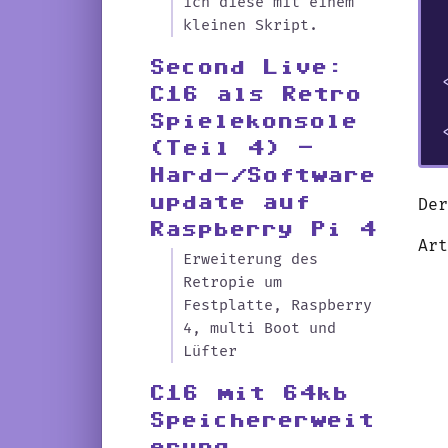
ich diese mit einem
kleinen Skript.
Second Live:
C16 als Retro
Spielekonsole
(Teil 4) -
Hard-/Software
update auf
De
Raspberry Pi 4
Ar
Erweiterung des
Retropie um
Festplatte, Raspberry
4, multi Boot und
Lüfter
C16 mit 64kb
Speichererweit
erung